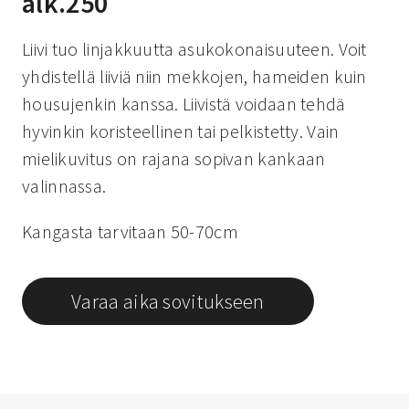
alk.250
Liivi tuo linjakkuutta asukokonaisuuteen. Voit
yhdistellä liiviä niin mekkojen, hameiden kuin
housujenkin kanssa. Liivistä voidaan tehdä
hyvinkin koristeellinen tai pelkistetty. Vain
mielikuvitus on rajana sopivan kankaan
valinnassa.
Kangasta tarvitaan 50-70cm
Varaa aika sovitukseen