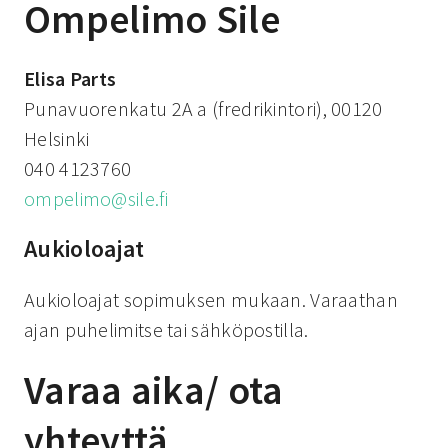
Ompelimo Sile
Elisa Parts
Punavuorenkatu 2A a (fredrikintori), 00120
Helsinki
040 4123760
ompelimo@sile.fi
Aukioloajat
Aukioloajat sopimuksen mukaan. Varaathan
ajan puhelimitse tai sähköpostilla.
Varaa aika/ ota
yhteyttä