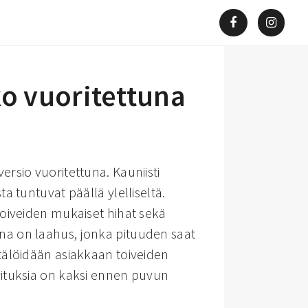
o vuoritettuna
rsio vuoritettuna. Kauniisti
a tuntuvat päällä ylelliseltä.
toiveiden mukaiset hihat sekä
a on laahus, jonka pituuden saat
tälöidään asiakkaan toiveiden
ituksia on kaksi ennen puvun