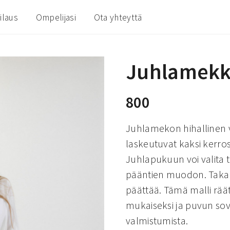
ilaus
Ompelijasi
Ota yhteyttä
Juhlamekk
800
Juhlamekon hihallinen ve
laskeutuvat kaksi kerrost
Juhlapukuun voi valita 
pääntien muodon. Takan
päättää. Tämä malli rää
mukaiseksi ja puvun sov
valmistumista.