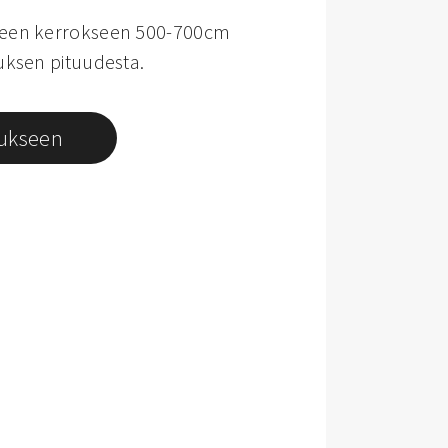
teen kerrokseen 500-700cm
huksen pituudesta.
tukseen