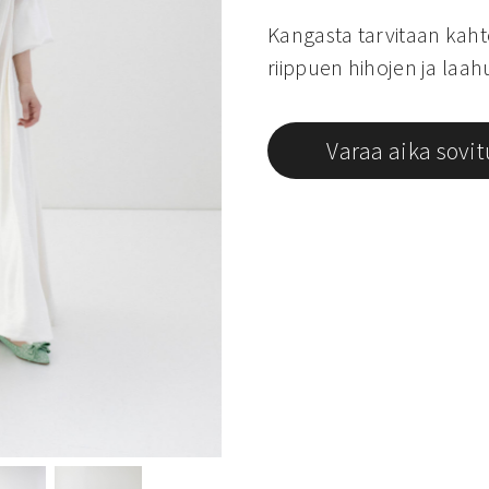
Kangasta tarvitaan kah
riippuen hihojen ja laa
Varaa aika sovi